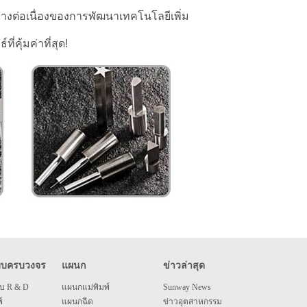
ต่อเนื่องของการพัฒนาเทคโนโลยีเพิ่ม
ุ้มค่าที่สุด!
บบครบวงจร
แผนก
ข่าวล่าสุด
บ R & D
แผนกแม่พิมพ์
Sunway News
์
แผนกฉีด
ข่าวอุตสาหกรรม