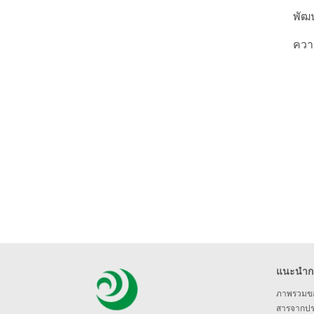
พัฒ
ควา
แนะนำกล
ภาพรวมขอ
สารจากป