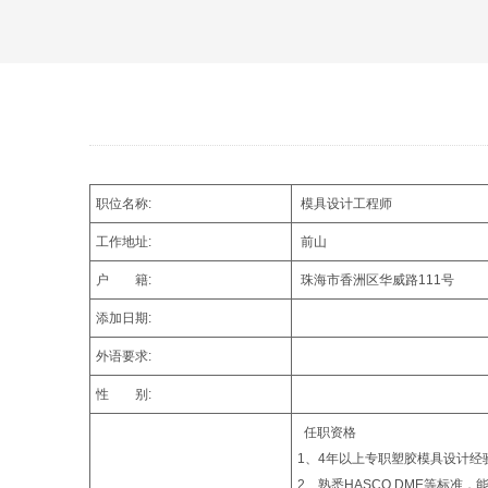
职位名称:
模具设计工程师
工作地址:
前山
户 籍:
珠海市香洲区华威路111号
添加日期:
外语要求:
性 别:
任职资格
1、4年以上专职塑胶模具设计经
2、熟悉HASCO,DME等标准