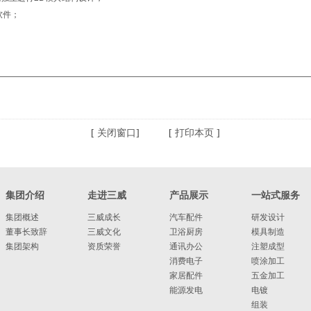
软件；
[
关闭窗口
] [
打印本页
]
集团介绍
走进三威
产品展示
一站式服务
集团概述
三威成长
汽车配件
研发设计
董事长致辞
三威文化
卫浴厨房
模具制造
集团架构
资质荣誉
通讯办公
注塑成型
消费电子
喷涂加工
家居配件
五金加工
能源发电
电镀
组装