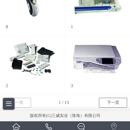
8
1
2
3
上一页
下一页
版权所有(C)三威实业（珠海）有限公司