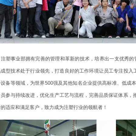
塑事业部拥有完善的管理和革新的技术，培养出一支优秀的管
品成型技术处于行业领先，打造良好的工作环境让员工专注投入工
公设备等领域，为世界500强及其他知名企业提供高标准、低成本
全员参与持续改进，优化生产工艺与流程，完善品质保证体系，推
断的适应和满足客户，致力成为注塑行业的领航者！