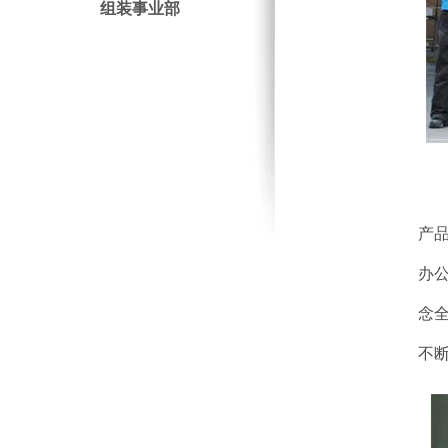
组装事业部
注
产
办
念
不