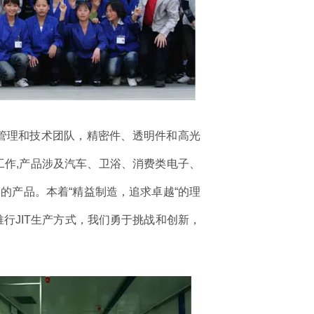
理和技术团队，精密件、透明件和高光
作,产品涉及汽车、卫浴、消费类电子、
的产品。本着“精益制造，追求卓越“的理
行JIT生产方式，我们勇于挑战和创新，