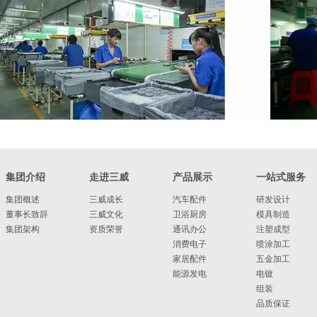
集团介绍
走进三威
产品展示
一站式服务
集团概述
三威成长
汽车配件
研发设计
董事长致辞
三威文化
卫浴厨房
模具制造
集团架构
资质荣誉
通讯办公
注塑成型
消费电子
喷涂加工
家居配件
五金加工
能源发电
电镀
组装
品质保证