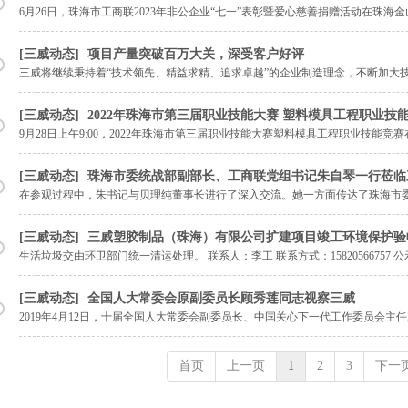
6月26日，珠海市工商联2023年非公企业“七一”表彰暨爱心慈善捐赠活动在珠
市100余名民营企业家代表参加会议。
三威动态
项目产量突破百万大关，深受客户好评
三威将继续秉持着“技术领先、精益求精、追求卓越”的企业制造理念，不断加大
与博世公司在项目上取得更具突破性的发展。
三威动态
2022年珠海市第三届职业技能大赛 塑料模具工程职业技
9月28日上午9:00，2022年珠海市第三届职业技能大赛塑料模具工程职业技
环节正式拉开了序幕。其中，邓华伟在竞赛中脱颖而出，摘得“第一名”桂冠；
三威动态
珠海市委统战部副部长、工商联党组书记朱自琴一行莅临
在参观过程中，朱书记与贝理纯董事长进行了深入交流。她一方面传达了珠海市委、市政府的政策。 最后朱自琴书记
贝理纯董事长、李沐新总经理、康社仁书记等在三威公司一楼合影留念。
三威动态
三威塑胶制品（珠海）有限公司扩建项目竣工环境保护验
生活垃圾交由环卫部门统一清运处理。 联系人：李工 联系方式：15820566757 公示期：2019年07月19日至2019年08月15日附件：三威塑胶制品（珠
海）有限公司扩建项目竣工环境保护验收报告（点击查看） .
三威动态
全国人大常委会原副委员长顾秀莲同志视察三威
2019年4月12日，十届全国人大常委会副委员长、中国关心下一代工作委员会
大常委会原主任张帼英一行莅临三威集团前山总部考察。
首页
上一页
1
2
3
下一