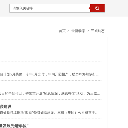
首页
>
最新动态
>
三威动态
。项目计划5月装修，今年8月交付，年内开园投产，助力珠海加快打造
项目的辛勤付出，特隆重开展“师恩情深，感恩有你”活动，为三威学
联建设
珠海市妇联持续推动“四新”领域妇联建设。三威（集团）公司成立于
量发展先进单位”