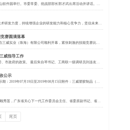
海金山软件园举行。市委常委、统战部部长郭才武出席活动并讲话。全
技术研发力度，持续增强企业的研发能力和核心竞争力，坚信未来会
能竞赛圆满落幕
能竞赛在三威实业（珠海）有限公司顺利开幕，紧张刺激的技能竞赛比拼
三威指导工作
、工商联一级调研员刘连友同
收公示
主任顾秀莲，广东省关心下一代工作委员会主任、省委原副书记、省人
页
尾页