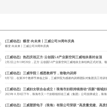
三威动态
蝶变·向未来丨三威公司30周年庆典
蝶变·向未来丨三威公司30周年庆典
三威动态
热烈庆祝正方·云创园5.0产业新空间三威地块喜封金顶
2月2日上午11时20分，正方·云创园5.0产业新空间三威地块主体结构正式封顶
智能制造装备产业集群。
三威动态
三威学院丨感恩教师节，致敬内训师
9月7日，在第39个教师节来临之际，三威学院为感谢内训师团队对集团员工培训
院所有内训讲师送上精心准备的节日礼物和祝福。
三威动态
三威妇女联合会成立！珠海市妇联持续推动“四新”领域妇
2023年 8 月8日下午，珠海市又一个妇联组织在三威（集团）公司挂牌成立，
1995年，是一家拥有完整非金属制造产业链的制造型企业。
三威动态
三威塑胶电子（珠海）有限公司荣获 “高质量党建、高质