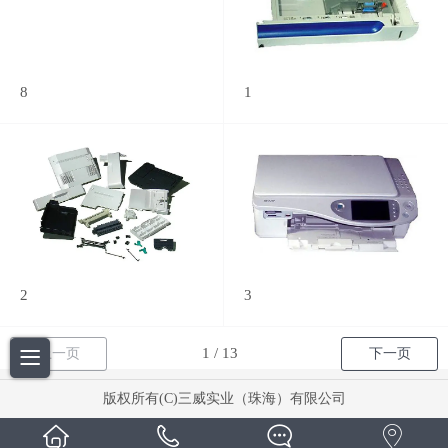
8
1
2
3
上一页
下一页
版权所有(C)三威实业（珠海）有限公司