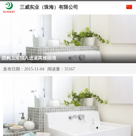
三威实业（珠海）有限公司
团购卫浴陷入进退两难困境
发布日期：
2015-11-04
阅读量：
35167