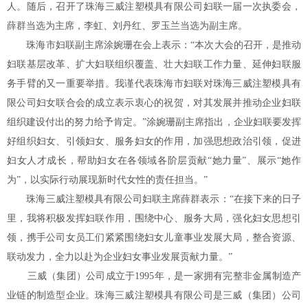
人。随后，召开了珠海三威注塑模具有限公司妇联一届一次执委会，
薛群当选为主席，李虹、刘丹红、罗玉兰当选为副主席。
珠海市妇联副主席涂婉珊在会上表示：“本次大会的召开，是推动
妇联基层改革、扩大妇联组织覆盖、壮大妇联工作力量、延伸妇联服
务手臂的又一重要举措。我谨代表珠海市妇联对珠海三威注塑模具有
限公司妇女联合会的成立表示衷心的祝贺，对其发展并推动企业妇联
组织建设付出的努力给予肯定。”涂婉珊副主席指出，企业妇联要发挥
好组织妇女、引领妇女、服务妇女的作用，加强思想政治引领，促进
妇女人才成长，帮助妇女在各领域各阶层贡献“她力量”、展示“她作
为”，以实际行动展现新时代女性的责任担当。”
珠海三威注塑模具有限公司妇联主席薛群表示：“在接下来的日子
里，我将积极发挥妇联作用，围绕中心、服务大局，强化妇女思想引
领，携手公司女员工们紧紧围绕妇女儿童事业发展大局，整合资源、
联动发力，全力以赴为企业妇女事业发展贡献力量。”
三威（集团）公司成立于1995年，是一家拥有完整非金属制造产
业链的制造型企业。珠海三威注塑模具有限公司是三威（集团）公司