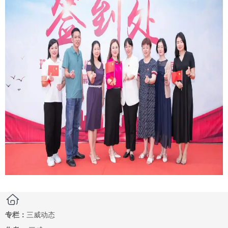
专栏：
三威动态