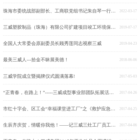
珠海市委统战部副部长、工商联党组书记朱自琴一行莅临三威指导工作
2022-03-17
三威塑胶制品（珠海）有限公司扩建项目竣工环境保护验收公示
2019-07-17
全国人大常委会原副委员长顾秀莲同志视察三威
2019-04-23
最美三威人---拾金不昧展美德！
2018-06-06
三威学院成立暨揭牌仪式圆满落幕!
2017-05-03
“正青春，在路上！”-----三威成型事业部团队拓展活动分享！
2017-04-26
市红十字会、区工会“幸福课堂进工厂”之《救护应急知识培训》走进三威公司三灶工厂
2017-04-25
生辰齐庆贺，情暖你我他！——记三威三灶工厂员工生日拓展活动
2017-04-06