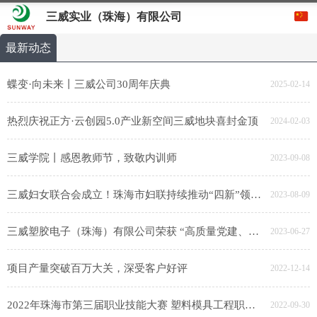
三威实业（珠海）有限公司
最新动态
蝶变·向未来丨三威公司30周年庆典
2025-02-14
热烈庆祝正方·云创园5.0产业新空间三威地块喜封金顶
2024-02-03
三威学院丨感恩教师节，致敬内训师
2023-09-08
三威妇女联合会成立！珠海市妇联持续推动“四新”领域妇联建设
2023-08-09
三威塑胶电子（珠海）有限公司荣获 “高质量党建、高质量发展先进单位”
2023-06-27
项目产量突破百万大关，深受客户好评
2022-12-14
2022年珠海市第三届职业技能大赛 塑料模具工程职业技能竞赛圆满落幕
2022-09-30