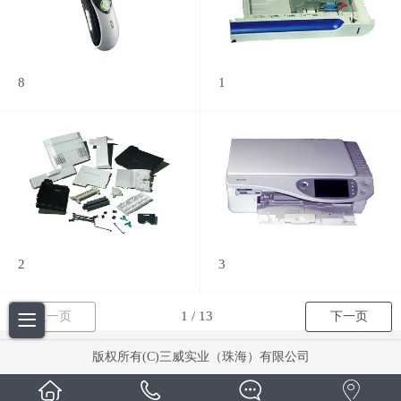
8
1
2
3
上一页
下一页
版权所有(C)三威实业（珠海）有限公司