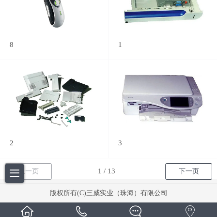
8
1
2
3
上一页
下一页
版权所有(C)三威实业（珠海）有限公司