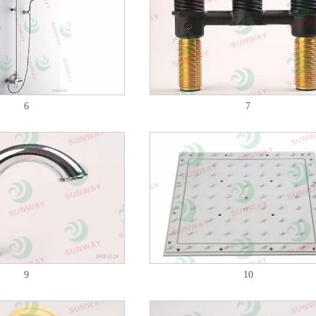
6
7
9
10