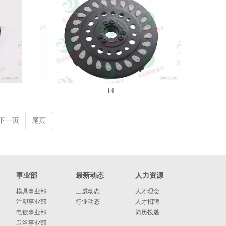
14
下一页
尾页
事业部
最新动态
人力资源
模具事业部
三威动态
人才理念
注塑事业部
行业动态
人才招聘
电镀事业部
简历投递
卫浴事业部