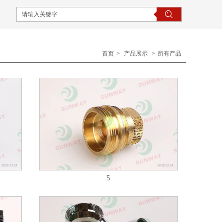
首页
>
产品展示
>
所有产品
5