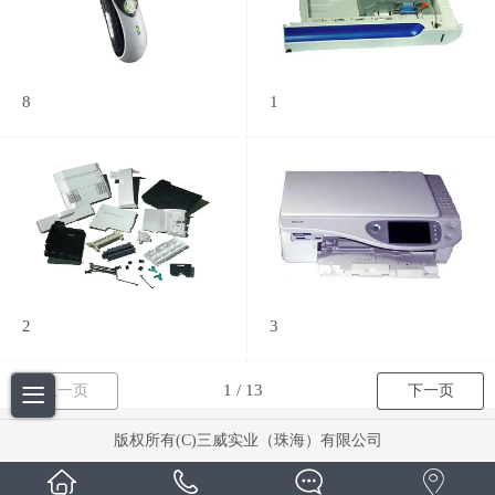
8
1
2
3
上一页
下一页
版权所有(C)三威实业（珠海）有限公司